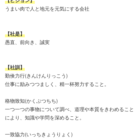
【ビジョン】
うまい肉で人と地元を元気にする会社
【社是】
愚直、前向き、誠実
【社訓】
勤倹力行
(きんけんりっこう)
仕事に励みつつましく、精一杯努力すること。
格物致知
(かくぶつちち)
一つ一つの事物について調べ、道理や本質をきわめること
により、知識や学問を深めること。
一致協力
(いっちきょうりょく)