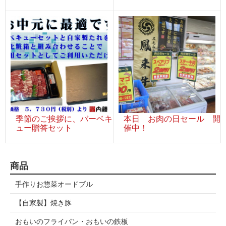
季節のご挨拶に、バーベキ
本日 お肉の日セール 開
ュー贈答セット
催中！
商品
手作りお惣菜オードブル
【自家製】焼き豚
おもいのフライパン・おもいの鉄板