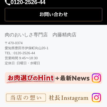
電
0120-2526-44
話
番
お問い合わせ
号：
肉のおいしさ専門店 内藤精肉店
〒470-0374
愛知県豊田市伊保町向山20-1
TEL :
0120-2526-44
営業時間 9:45〜18:30
定休日 :日曜日・水曜日