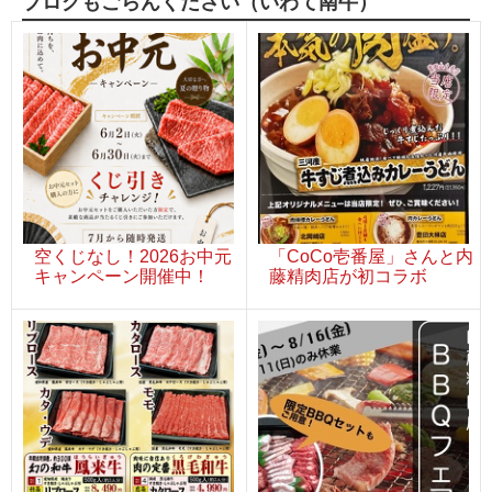
ブログもごらんください（いわて南牛）
空くじなし！2026お中元
「CoCo壱番屋」さんと内
キャンペーン開催中！
藤精肉店が初コラボ