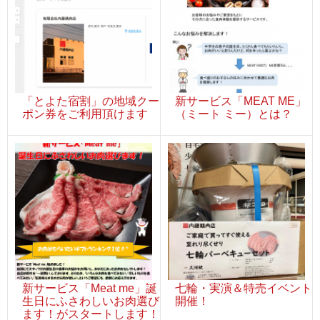
「とよた宿割」の地域クー
新サービス「MEAT ME」
ポン券をご利用頂けます
（ミート ミー）とは？
新サービス「Meat me」誕
七輪・実演＆特売イベント
生日にふさわしいお肉選び
開催！
ます！がスタートします！