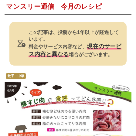
焼肉
マンスリー通信 今月のレシピ
すき焼き・鍋
おでん
この記事は、投稿から1年以上が経過して
います。
カレー・シチュー
現在のサービ
料金やサービス内容など、
ス内容と異なる
場合がございます。
餃子・中華
公式ホームページ
餃子・中華