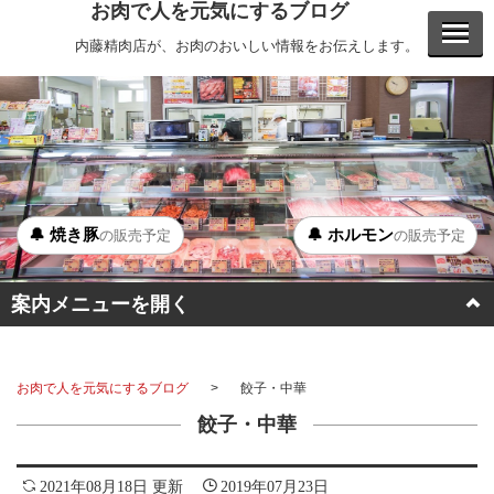
お肉で人を元気にするブログ
内藤精肉店が、お肉のおいしい情報をお伝えします。
🔔 焼き豚
🔔 ホルモン
の販売予定
の販売予定
案内メニューを開く
BBQ
お肉で人を元気にするブログ
餃子・中華
ステーキ
餃子・中華
ホルモン
2021年08月18日 更新
2019年07月23日