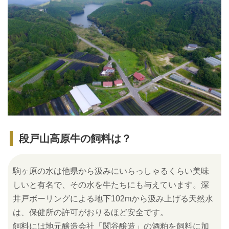
段戸山高原牛の飼料は？
駒ヶ原の水は他県から汲みにいらっしゃるくらい美味
しいと有名で、その水を牛たちにも与えています。深
井戸ボーリングによる地下102mから汲み上げる天然水
は、保健所の許可がおりるほど安全です。
飼料には地元醸造会社「関谷醸造」の酒粕を飼料に加