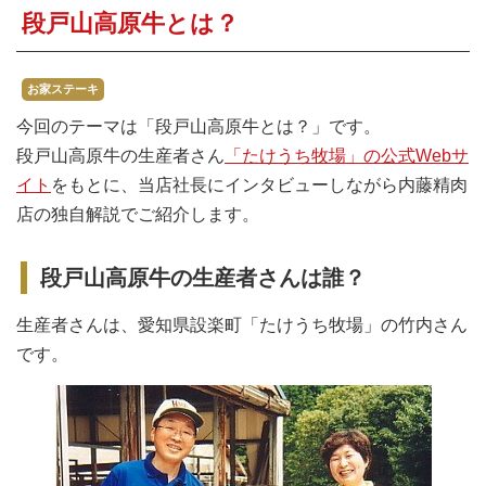
焼肉
段戸山高原牛とは？
すき焼き・鍋
お家ステーキ
おでん
今回のテーマは「段戸山高原牛とは？」です。
カレー・シチュー
段戸山高原牛の生産者さん
「たけうち牧場」の公式Webサ
イト
をもとに、当店社長にインタビューしながら内藤精肉
餃子・中華
店の独自解説でご紹介します。
公式ホームページ
段戸山高原牛の生産者さんは誰？
生産者さんは、愛知県設楽町「たけうち牧場」の竹内さん
です。