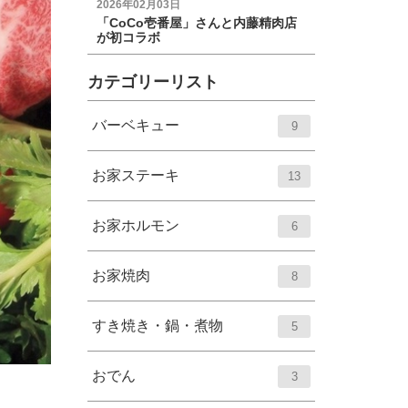
2026年02月03日
「CoCo壱番屋」さんと内藤精肉店
が初コラボ
カテゴリーリスト
エ
件
バーベキュー
9
ン
ト
エ
件
お家ステーキ
13
リ
ン
ー
ト
エ
件
お家ホルモン
6
数
リ
ン
ー
ト
エ
件
お家焼肉
8
数
リ
ン
ー
ト
エ
件
すき焼き・鍋・煮物
5
数
リ
ン
ー
ト
エ
件
おでん
3
数
リ
ン