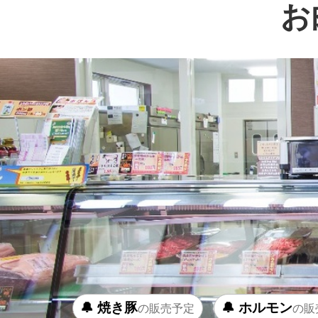
お
🔔 焼き豚
🔔 ホルモン
の販売予定
の販