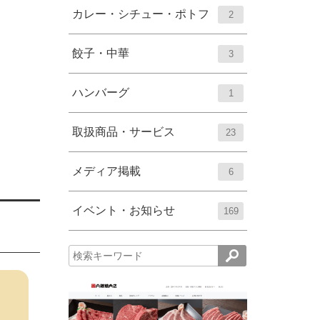
ー
ト
エ
件
カレー・シチュー・ポトフ
2
数
リ
ン
ー
ト
エ
件
餃子・中華
3
数
リ
ン
ー
ト
エ
件
ハンバーグ
1
数
リ
ン
ー
ト
エ
件
取扱商品・サービス
23
数
リ
ン
ー
ト
エ
件
メディア掲載
6
数
リ
ン
ー
ト
エ
件
イベント・お知らせ
169
数
リ
ン
ー
ト
数
リ
ー
数