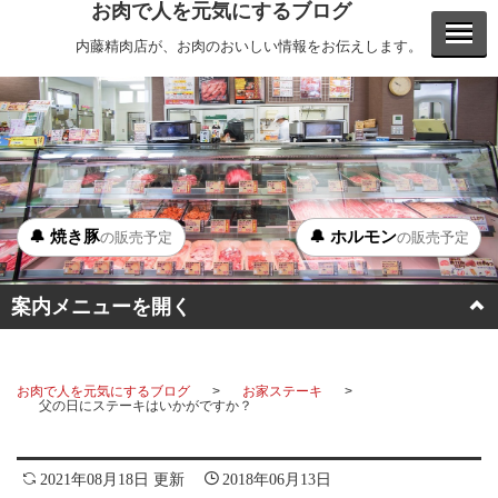
お肉で人を元気にするブログ
内藤精肉店が、お肉のおいしい情報をお伝えします。
🔔 焼き豚
🔔 ホルモン
の販売予定
の販売予定
案内メニューを開く
BBQ
お肉で人を元気にするブログ
お家ステーキ
ステーキ
父の日にステーキはいかがですか？
ホルモン
2021年08月18日 更新
2018年06月13日