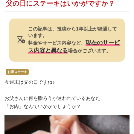
焼肉
父の日にステーキはいかがですか？
すき焼き・鍋
おでん
この記事は、投稿から1年以上が経過して
います。
カレー・シチュー
現在のサービ
料金やサービス内容など、
ス内容と異なる
場合がございます。
餃子・中華
公式ホームページ
お家ステーキ
今週末は父の日ですね♪
お父さんに何を贈ろうか迷われているあなた
「お肉」なんていかがでしょうか？