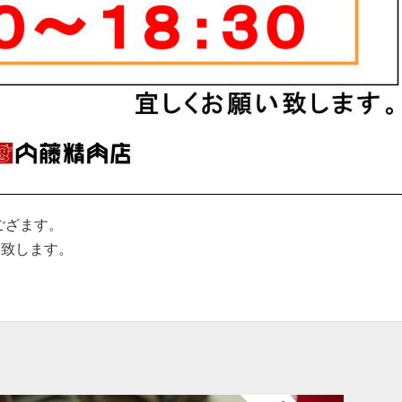
ござます。
業致します。