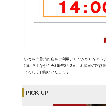
いつも内藤精肉店をご利用いただきありがとう
誠に勝手ながら令和5年3月2日、木曜日短縮営
よろしくお願いいたします。
PICK UP