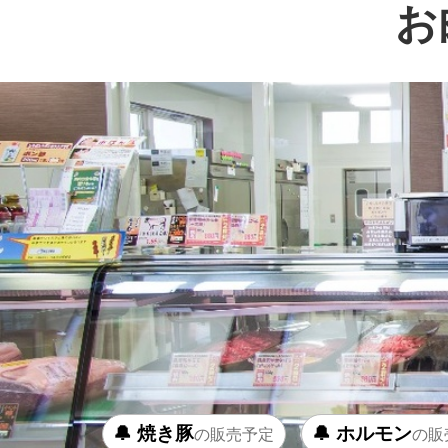
お
🔔 焼き豚
🔔 ホルモン
の販売予定
の販