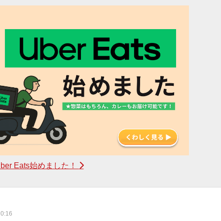
ber Eats始めました！
0:16