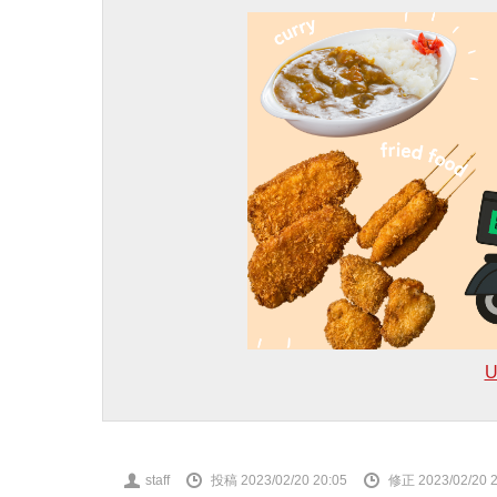
U
投
staff
投稿 2023/02/20 20:05
修正 2023/02/20 2
稿