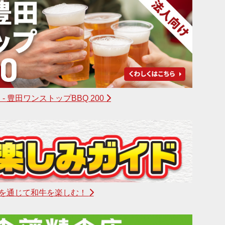
- 豊田ワンストップBBQ 200
年を通じて和牛を楽しむ！