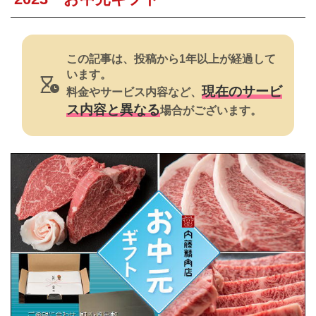
焼肉
すき焼き・鍋
この記事は、投稿から1年以上が経過して
おでん
います。
現在のサービ
料金やサービス内容など、
カレー・シチュー
ス内容と異なる
場合がございます。
餃子・中華
公式ホームページ