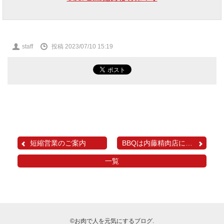
投
staff
投稿 2023/07/10 15:19
稿
者
短縮営業のご案内
BBQは内藤精肉店にお任せ...
一覧
©お肉で人を元気にするブログ.