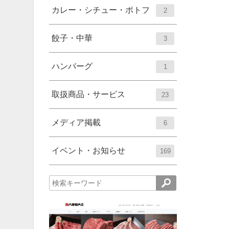
ー
ト
エ
件
カレー・シチュー・ポトフ
2
数
リ
ン
ー
ト
エ
件
餃子・中華
3
数
リ
ン
ー
ト
エ
件
ハンバーグ
1
数
リ
ン
ー
ト
エ
件
取扱商品・サービス
23
数
リ
ン
ー
ト
エ
件
メディア掲載
6
数
リ
ン
ー
ト
エ
件
イベント・お知らせ
169
数
リ
ン
ー
ト
数
リ
ー
数