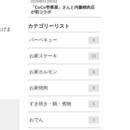
2026年02月03日
「CoCo壱番屋」さんと内藤精肉店
が初コラボ
カテゴリーリスト
上げま
エ
件
バーベキュー
9
ン
ト
エ
件
お家ステーキ
13
リ
ン
ー
ト
エ
件
お家ホルモン
6
数
リ
ン
ー
ト
エ
件
お家焼肉
8
数
リ
ン
ー
ト
エ
件
すき焼き・鍋・煮物
5
数
リ
ン
ー
ト
エ
件
おでん
3
数
リ
ン