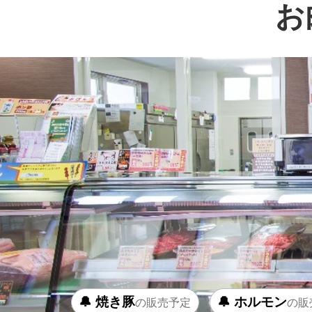
お
🔔 焼き豚
🔔 ホルモン
の販売予定
の販