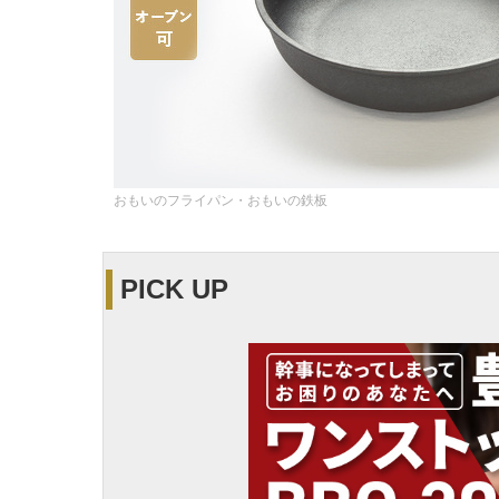
おもいのフライパン・おもいの鉄板
PICK UP