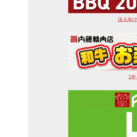
法人向け 
1