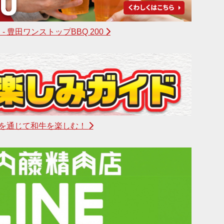
- 豊田ワンストップBBQ 200
年を通じて和牛を楽しむ！