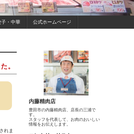
餃子・中華
公式ホームページ
した。
内藤精肉店
豊田市の内藤精肉店、店長の三浦で
す。
スタッフを代表して、お肉のおいしい
情報をお伝えします。
介されま