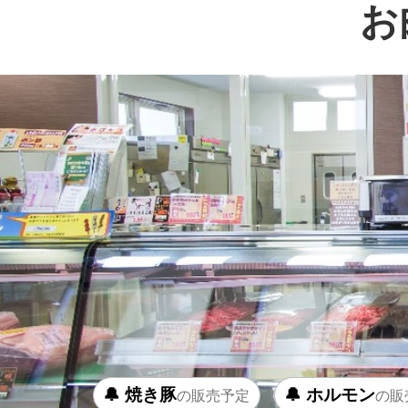
お
🔔 焼き豚
🔔 ホルモン
の販売予定
の販