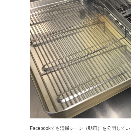
Facebookでも清掃シーン（動画）を公開して