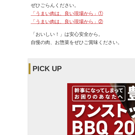
ぜひごらんください。
「うまい肉は、良い現場から」①
「うまい肉は、良い現場から」②
「おいしい！」は安心安全から。
自慢の肉、お惣菜をぜひご賞味ください。
PICK UP