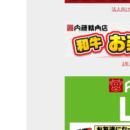
法人向け 
1