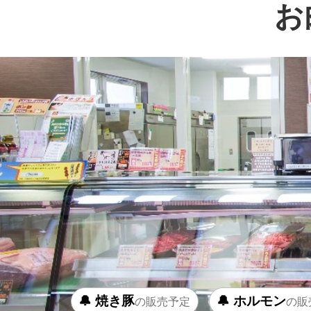
お
🔔 焼き豚
🔔 ホルモン
の販売予定
の販