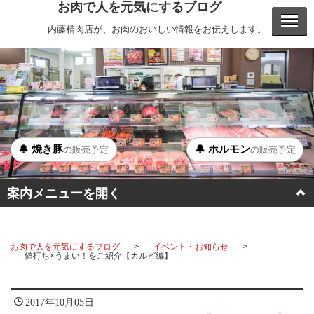
お肉で人を元気にするブログ
内藤精肉店が、お肉のおいしい情報をお伝えします。
🔔 焼き豚
🔔 ホルモン
の販売予定
の販売予定
案内メニューを開く
BBQ
お肉で人を元気にするブログ
イベント・お知らせ
ステーキ
値打ち×うまい！をご紹介【カルビ編】
ホルモン
2017年10月05日