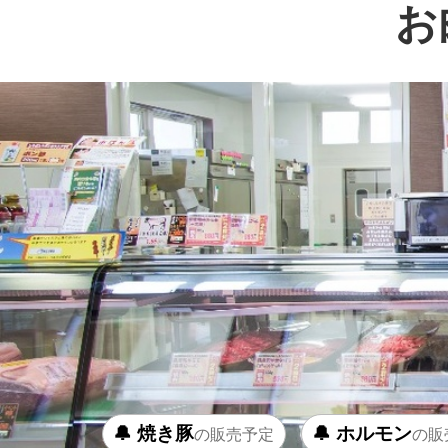
お
🔔 焼き豚
🔔 ホルモン
の販売予定
の販