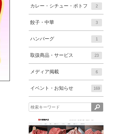
ー
ト
エ
件
カレー・シチュー・ポトフ
2
数
リ
ン
ー
ト
エ
件
餃子・中華
3
数
リ
ン
ー
ト
エ
件
ハンバーグ
1
数
リ
ン
ー
ト
エ
件
取扱商品・サービス
23
数
リ
ン
ー
ト
エ
件
メディア掲載
6
数
リ
ン
ー
ト
エ
件
イベント・お知らせ
169
数
リ
ン
ー
ト
数
リ
ー
数