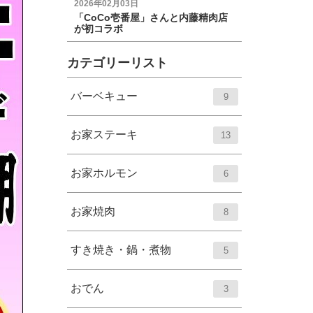
2026年02月03日
「CoCo壱番屋」さんと内藤精肉店
が初コラボ
カテゴリーリスト
エ
件
バーベキュー
9
ン
ト
エ
件
お家ステーキ
13
リ
ン
ー
ト
エ
件
お家ホルモン
6
数
リ
ン
ー
ト
エ
件
お家焼肉
8
数
リ
ン
ー
ト
エ
件
すき焼き・鍋・煮物
5
数
リ
ン
ー
ト
エ
件
おでん
3
数
リ
ン