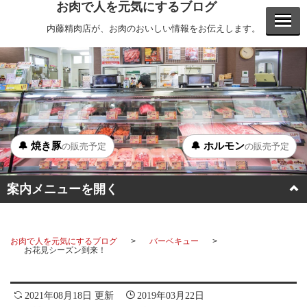
お肉で人を元気にするブログ
内藤精肉店が、お肉のおいしい情報をお伝えします。
🔔 焼き豚
🔔 ホルモン
の販売予定
の販売予定
案内メニューを開く
BBQ
お肉で人を元気にするブログ
バーベキュー
ステーキ
お花見シーズン到来！
ホルモン
2021年08月18日 更新
2019年03月22日