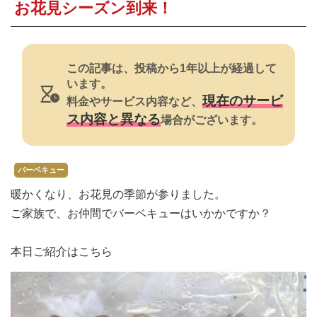
焼肉
お花見シーズン到来！
すき焼き・鍋
おでん
この記事は、投稿から1年以上が経過して
います。
カレー・シチュー
現在のサービ
料金やサービス内容など、
ス内容と異なる
場合がございます。
餃子・中華
公式ホームページ
バーベキュー
暖かくなり、お花見の季節が参りました。
ご家族で、お仲間でバーベキューはいかかですか？
本日ご紹介はこちら