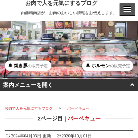
お肉で人を元気にするブログ
内藤精肉店が、お肉のおいしい情報をお伝えします。
🔔 焼き豚
🔔 ホルモン
の販売予定
の販売予定
案内メニューを開く
BBQ
お肉で人を元気にするブログ
バーベキュー
ステーキ
2ページ目 |
バーベキュー
ホルモン
2024年04月03日 更新
2020年10月01日