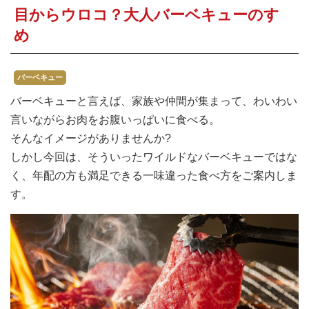
焼肉
目からウロコ？大人バーベキューのすゝ
め
すき焼き・鍋
おでん
バーベキュー
カレー・シチュー
バーベキューと言えば、家族や仲間が集まって、わいわい
言いながらお肉をお腹いっぱいに食べる。
餃子・中華
そんなイメージがありませんか?
しかし今回は、そういったワイルドなバーベキューではな
公式ホームページ
く、年配の方も満足できる一味違った食べ方をご案内しま
す。