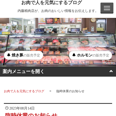
お肉で人を元気にするブログ
内藤精肉店が、お肉のおいしい情報をお伝えします。
🔔 焼き豚
🔔 ホルモン
の販売予定
の販売予定
案内メニューを開く
BBQ
お肉で人を元気にするブログ
臨時休業のお知らせ
ステーキ
ホルモン
2023年08月14日
臨時休業のお知らせ