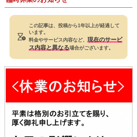
焼肉
すき焼き・鍋
この記事は、投稿から1年以上が経過して
おでん
います。
現在のサービ
料金やサービス内容など、
カレー・シチュー
ス内容と異なる
場合がございます。
餃子・中華
公式ホームページ