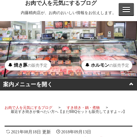
お肉で人を元気にするブログ
内藤精肉店が、お肉のおいしい情報をお伝えします。
🔔 焼き豚
🔔 ホルモン
の販売予定
の販売予定
案内メニューを開く
BBQ
お肉で人を元気にするブログ
すき焼き・鍋・煮物
ステーキ
最近すき焼きが食べたい方へ【まだBBQセットも販売してますよ～♪】
ホルモン
2021年08月18日 更新
2018年09月13日