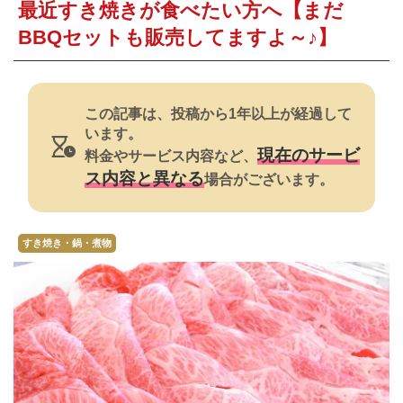
焼肉
最近すき焼きが食べたい方へ【まだ
BBQセットも販売してますよ～♪】
すき焼き・鍋
おでん
この記事は、投稿から1年以上が経過して
カレー・シチュー
います。
現在のサービ
料金やサービス内容など、
餃子・中華
ス内容と異なる
場合がございます。
公式ホームページ
すき焼き・鍋・煮物