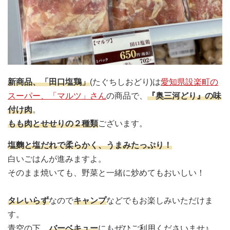
新商品、「田口塩鶏」
(たぐちしおどり)は
愛知県設楽町の
スーパー、「マルツ」さん
の商品で、
『奥三河どり』の味
付け肉
。
もも肉とせせりの２種類
ございます。
塩麴と塩だれで柔らかく、うまみたっぷり！
白いごはんが進みますよ。
そのまま焼いても、野菜と一緒に炒めてもおいしい！
タレいらず
なので
キャンプ
などでもお楽しみいただけま
す。
青空の下、
バーベキュー
にもぜひご利用くださいませ♪