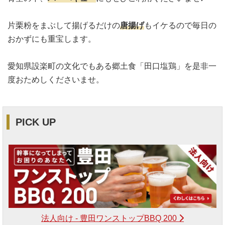
片栗粉をまぶして揚げるだけの
唐揚げ
もイケるので毎日の
おかずにも重宝します。
愛知県設楽町の文化でもある郷土食「田口塩鶏」を是非一
度おためしくださいませ。
PICK UP
法人向け - 豊田ワンストップBBQ 200