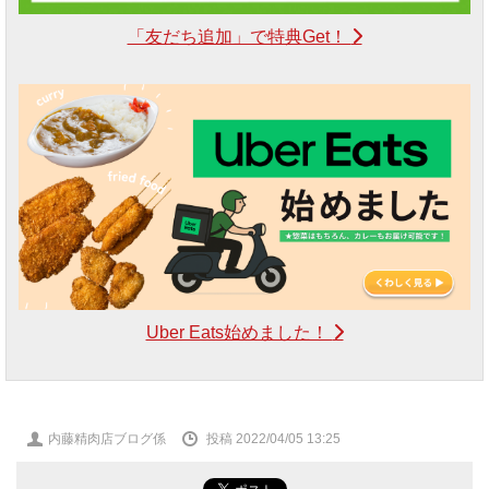
「友だち追加」で特典Get！
Uber Eats始めました！
投
内藤精肉店ブログ係
投稿 2022/04/05 13:25
稿
者