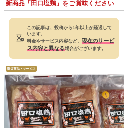
焼肉
新商品「田口塩鶏」をご賞味ください
すき焼き・鍋
おでん
この記事は、投稿から1年以上が経過して
います。
カレー・シチュー
現在のサービ
料金やサービス内容など、
ス内容と異なる
場合がございます。
餃子・中華
公式ホームページ
取扱商品・サービス