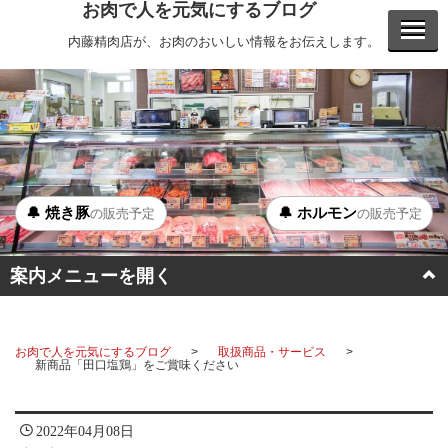
お肉で人を元気にするブログ
内藤精肉店が、お肉のおいしい情報をお伝えします。
🔔 焼き豚
🔔 ホルモン
の販売予定
の販売予定
案内メニューを開く
BBQ
お肉で人を元気にするブログ
取扱商品・サービス
ステーキ
新商品「田口塩鶏」をご賞味ください
ホルモン
2022年04月08日