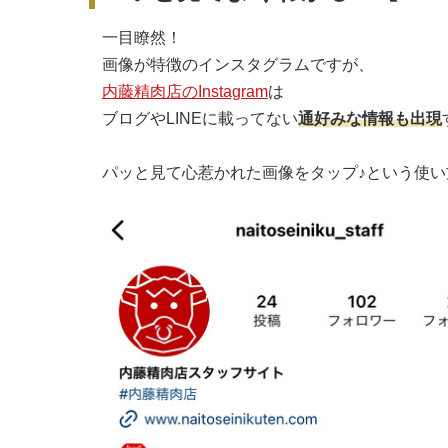
一目瞭然！
画像が特徴のインスタグラムですが、
内藤精肉店のInstagram
は
ブログやLINEに載ってない
通好みな情報も出現
パッと見て心惹かれた画像をタップ♪という使