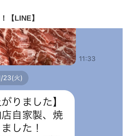
【LINE】