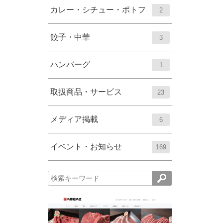
ー
ト
エ
件
カレー・シチュー・ポトフ
2
数
リ
ン
ー
ト
エ
件
餃子・中華
3
数
リ
ン
ー
ト
エ
件
ハンバーグ
1
数
リ
ン
ー
ト
エ
件
取扱商品・サービス
23
数
リ
ン
ー
ト
エ
件
メディア掲載
6
数
リ
ン
ー
ト
エ
件
イベント・お知らせ
169
数
リ
ン
ー
ト
数
リ
ー
数