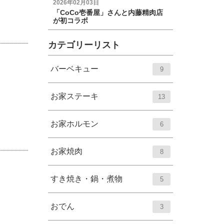
2026年02月03日
「CoCo壱番屋」さんと内藤精肉店
が初コラボ
カテゴリーリスト
エ
件
バーベキュー
9
ン
ト
エ
件
お家ステーキ
13
リ
ン
ー
ト
エ
件
お家ホルモン
6
数
リ
ン
ー
ト
エ
件
お家焼肉
8
数
リ
ン
ー
ト
エ
件
すき焼き・鍋・煮物
5
数
リ
ン
ー
ト
エ
件
おでん
3
数
リ
ン