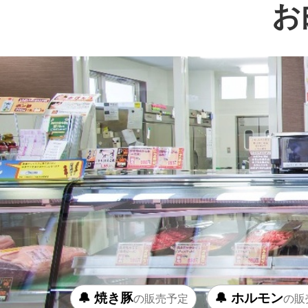
お
🔔 焼き豚
🔔 ホルモン
の販売予定
の販