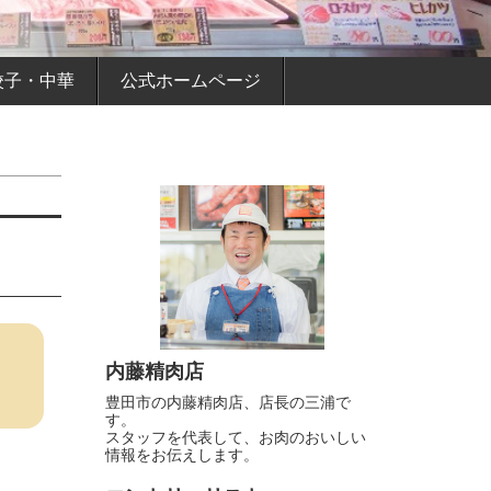
餃子・中華
公式ホームページ
内藤精肉店
豊田市の内藤精肉店、店長の三浦で
す。
スタッフを代表して、お肉のおいしい
情報をお伝えします。