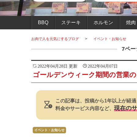
BBQ
ステーキ
ホルモン
焼肉
お肉で人を元気にするブログ
イベント・お知らせ
7ペー
2022年04月28日 更新
2022年04月07日
ゴールデンウィーク期間の営業の
この記事は、投稿から1年以上が経過
現在の
料金やサービス内容など、
イベント・お知らせ