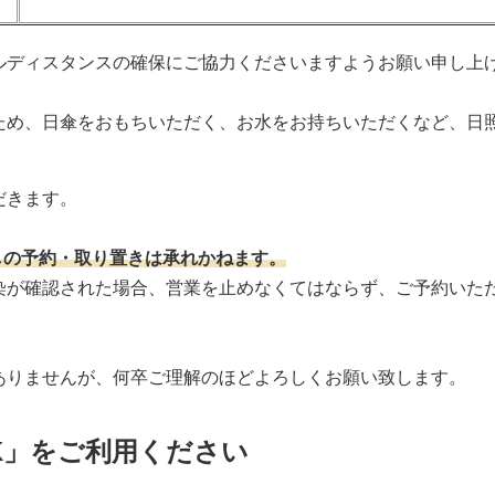
ルディスタンスの確保にご協力くださいますようお願い申し上
ため、日傘をおもちいただく、お水をお持ちいただくなど、日
。
だきます。
渡しの予約・取り置きは承れかねます。
染が確認された場合、営業を止めなくてはならず、ご予約いた
ありませんが、何卒ご理解のほどよろしくお願い致します。
K」をご利用ください