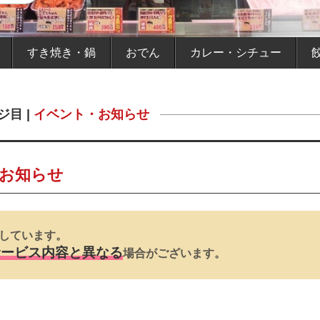
すき焼き・鍋
おでん
カレー・シチュー
ジ目 |
イベント・お知らせ
お知らせ
しています。
サービス内容と異なる
場合がございます。