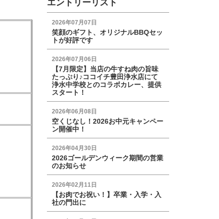
エントリーリスト
2026年07月07日
笑顔のギフト、オリジナルBBQセッ
トが好評です
2026年07月06日
【7月限定】当店の牛すね肉の旨味
たっぷり♪ココイチ豊田浄水店にて
浄水中学校とのコラボカレー、提供
スタート！
2026年06月08日
空くじなし！2026お中元キャンペー
ン開催中！
2026年04月30日
2026ゴールデンウィーク期間の営業
のお知らせ
2026年02月11日
【お肉でお祝い！】卒業・入学・入
社の門出に