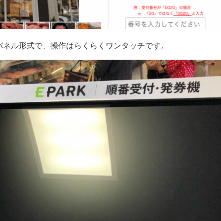
パネル形式で、操作はらくらくワンタッチです。