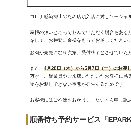
コロナ感染抑止のため店頭入店に対しソーシャ
屋根の無いところで並んでいただく場合もある
をして、お時間に余裕をもってお越しください
お肉が完売になり次第、受付終了とさせていた
また、
4月28日（木）から5月7日（土）にお
万が一、従業員やご来店いただいたお客様に感
物をお渡しできない事態が発生するためです。
お客様にはご不便をおかけし、たいへん申し訳
順番待ち予約サービス「EPAR