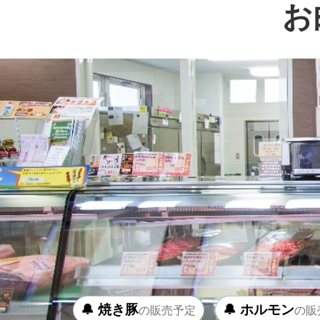
お
🔔 焼き豚
🔔 ホルモン
の販売予定
の販