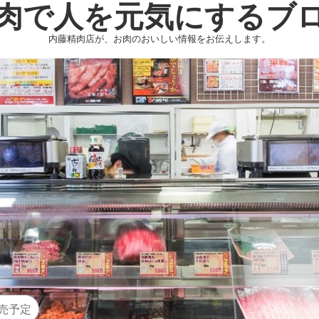
肉で人を元気にするブ
内藤精肉店が、お肉のおいしい情報をお伝えします。
売予定