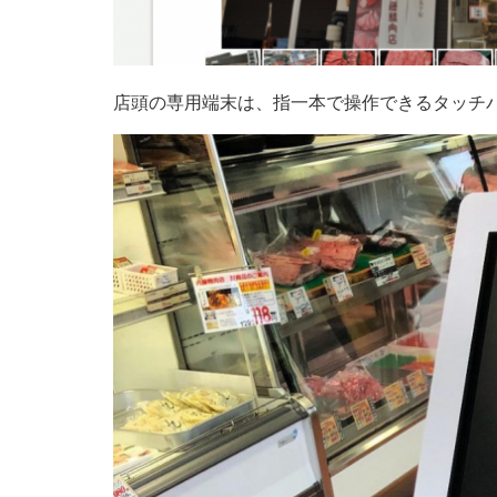
店頭の専用端末は、指一本で操作できるタッチ