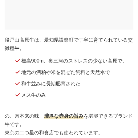
段戸山高原牛は、愛知県設楽町で丁寧に育てられている交
雑種牛。
標高900m、奥三河のストレスの少ない高原で、
地元の酒粕や米を混ぜた飼料と天然水で
和牛並みに長期肥育された
メス牛のみ
の、肉本来の味、
濃厚な赤身の旨み
を堪能できるブランド
牛です。
東京の二つ星の和食店でも使われています。