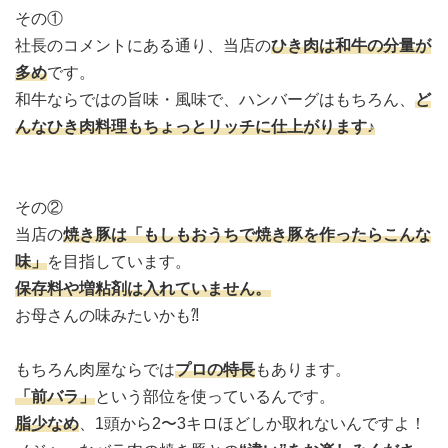
その①
社長のコメントにある通り、当店の
ひき肉は和牛の分量が
多め
です。
和牛ならではの旨味・風味で、ハンバーグはもちろん、
ど
んなひき肉料理もちょっとリッチに仕上がります♪
その②
当店の
焼き豚は「もしもおうちで焼き豚を作ったらこんな
味」
を目指しています。
保存料や増粘剤は入れていません。
お母さんの味みたいかも⁈
もちろん肉屋ならでは
プロの特長
もあります。
「前バラ」
という部位を使っているんです。
脂少なめ
、1頭から2〜3キロほどしか取れないんですよ！