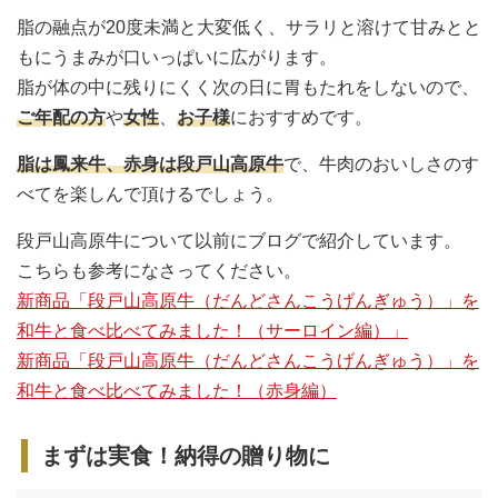
脂の融点が20度未満と大変低く、サラリと溶けて甘みとと
もにうまみが口いっぱいに広がります。
脂が体の中に残りにくく次の日に胃もたれをしないので、
ご年配の方
や
女性
、
お子様
におすすめです。
脂は鳳来牛、赤身は段戸山高原牛
で、牛肉のおいしさのす
べてを楽しんで頂けるでしょう。
段戸山高原牛について以前にブログで紹介しています。
こちらも参考になさってください。
新商品「段戸山高原牛（だんどさんこうげんぎゅう）」を
和牛と食べ比べてみました！（サーロイン編）」
新商品「段戸山高原牛（だんどさんこうげんぎゅう）」を
和牛と食べ比べてみました！（赤身編）
まずは実食！納得の贈り物に