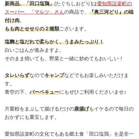
新商品、「田口塩鶏」
(たぐちしおどり)は
愛知県設楽町の
スーパー、「マルツ」さん
の商品で、
『奥三河どり』の味
付け肉
。
もも肉とせせりの２種類
ございます。
塩麴と塩だれで柔らかく、うまみたっぷり！
白いごはんが進みますよ。
そのまま焼いても、野菜と一緒に炒めてもおいしい！
タレいらず
なので
キャンプ
などでもお楽しみいただけま
す。
青空の下、
バーベキュー
にもぜひご利用くださいませ♪
片栗粉をまぶして揚げるだけの
唐揚げ
もイケるので毎日の
おかずにも重宝します。
愛知県設楽町の文化でもある郷土食「田口塩鶏」を是非一