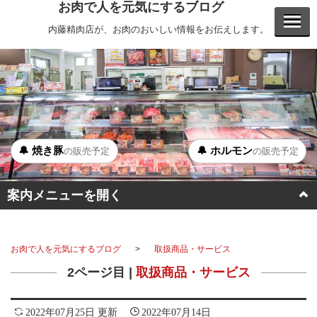
お肉で人を元気にするブログ
内藤精肉店が、お肉のおいしい情報をお伝えします。
🔔 焼き豚
🔔 ホルモン
の販売予定
の販売予定
案内メニューを開く
BBQ
お肉で人を元気にするブログ
取扱商品・サービス
ステーキ
2ページ目 |
取扱商品・サービス
ホルモン
2022年07月25日 更新
2022年07月14日