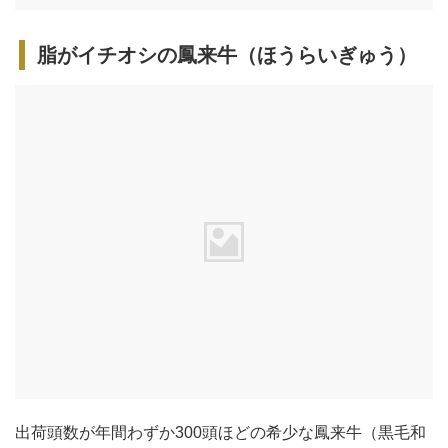
脂がイチオシの鳳来牛（ほうらいぎゅう）
出荷頭数が年間わずか300頭ほどの希少な鳳来牛（黒毛和