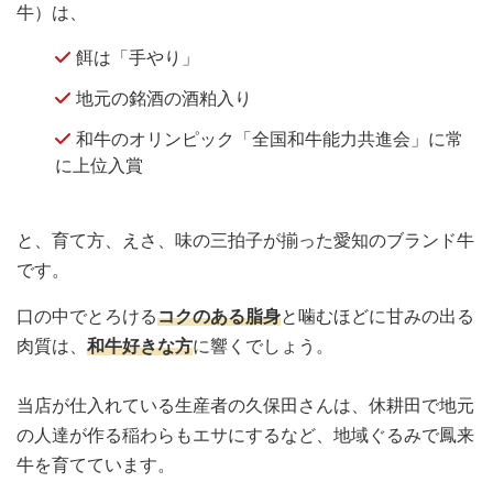
牛）は、
餌は「手やり」
地元の銘酒の酒粕入り
和牛のオリンピック「全国和牛能力共進会」に常
に上位入賞
と、育て方、えさ、味の三拍子が揃った愛知のブランド牛
です。
口の中でとろける
コクのある脂身
と噛むほどに甘みの出る
肉質は、
和牛好きな方
に響くでしょう。
当店が仕入れている生産者の久保田さんは、休耕田で地元
の人達が作る稲わらもエサにするなど、地域ぐるみで鳳来
牛を育てています。